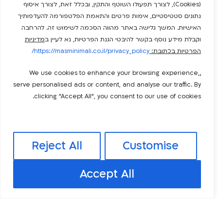
(Cookies), לצורך תפעולו השוטף והתקין, ובכלל זאת, לצורך איסוף
נתונים סטטיסטיים, אימות פרטים והתאמת הפלטפורמה להעדפותיך
האישיות. המשך גלישה באתר מהווה הסכמה לשימוש זה. להרחבה
וקבלת מידע נוסף בקשר להיבטי הגנת הפרטיות, נא לעיין ב
מדיניות
הפרטיות בכתובת:
https://masminimali.co.il/privacy_policy/
We use cookies to enhance your browsing experience,
.
serve personalised ads or content, and analyse our traffic. By
clicking "Accept All", you consent to our use of cookies.
למה לדרוש הוצאות? הוצאות מקטינות את ההכנסות
Reject All
Customise
שלנו.את מס ההכנסה וגם את דמי הביטוח הלאומי אנו
משלמים על "ההכנסה החייבת" שהיא ההכנסה שהייתה לנו
Accept All
בניכוי ההוצאות.במידה ולא היינו דורשים הוצאות – היינו
משלמים מס גבוה יותר.העקרון המנחה אותנו – הוא לשלם
מס אמת. כלומר לשלם מס על הכסף שהרווחנו.אם בייצור
ההכנסה שלנו, היינו נדרשים להוציא […]