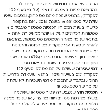
הכנסה של עובד ממימוש מניה שהוקצתה לו
בהקצאת מניות באמצעות נאמן (על-פי סעיף 102
לפקודה), בתנאי שנוכה מהם מס כחוק, ובסכום שאינו
עולה על 651,000 ₪ בשנת 2018 . אם בתקופה
כלשהי בשנת המס היו הכנסות ממספר מעבידים או
ממקורות הכלולים לעיל או יותר ממשכורת אחת –
בתנאי שנוכה מאחד הסכומים מס במקור, בהתאם
להוראות סעיף 164 לפקודת מס הכנסה והתקנות
על-פיו ומשאר הסכומים נוכה במקור מס בשיעור
שאינו נמוך משיעור המס המרבי (47%) או בשיעור
נמוך יותר שקבע פקיד שומה בתיאום מס.
דמי שכירות
ששולם עליהם מס לפי סעיף 122
לפקודה (מס בשיעור 10% , בתנאי שעמדת בדרישות
החוק), ובלבד שההכנסה מדמי השכירות לא עלתה
על סך של 338,000 ₪.
הכנסת חוץ
שנקבע לה פטור ממס או ששולמה
בשלה מקדמת מס (‘בדיווח מקוצר’), או שנוכה ממנה
מלוא המס במקור, שסכומה אינו עולה על סך של
338,000 ₪.