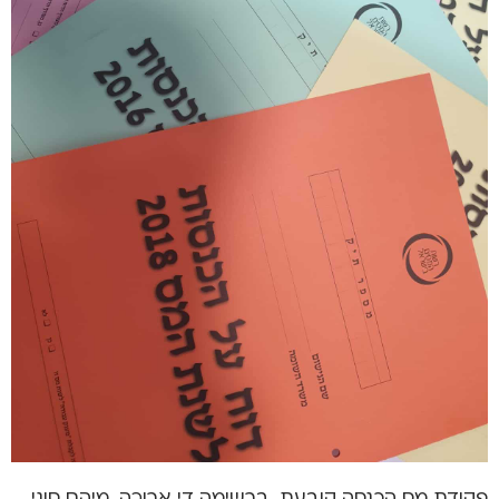
פקודת מס הכנסה קובעת, ברשימה די ארוכה, מיהם סוגי