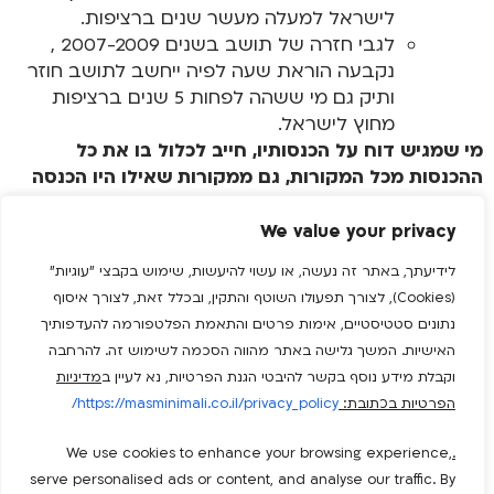
לישראל למעלה מעשר שנים ברציפות.
לגבי חזרה של תושב בשנים 2007-2009 ,
נקבעה הוראת שעה לפיה ייחשב לתושב חוזר
ותיק גם מי ששהה לפחות 5 שנים ברציפות
מחוץ לישראל.
מי שמגיש דוח על הכנסותיו, חייב לכלול בו את כל
ההכנסות מכל המקורות, גם ממקורות שאילו היו הכנסה
יחידה, לא היה חייב להגיש דוח בגינן.
We value your privacy
לידיעתך, באתר זה נעשה, או עשוי להיעשות, שימוש בקבצי "עוגיות"
מאמרים לפי נושאים
הכנסות
(Cookies), לצורך תפעולו השוטף והתקין, ובכלל זאת, לצורך איסוף
נתונים סטטיסטיים, אימות פרטים והתאמת הפלטפורמה להעדפותיך
הוצאות
האישיות. המשך גלישה באתר מהווה הסכמה לשימוש זה. להרחבה
וקבלת מידע נוסף בקשר להיבטי הגנת הפרטיות, נא לעיין ב
מדיניות
העסקת עובדים
הפרטיות בכתובת:
https://masminimali.co.il/privacy_policy/
מס הכנסה
We use cookies to enhance your browsing experience,
.
serve personalised ads or content, and analyse our traffic. By