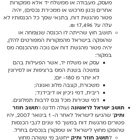
מעסק, מעבודה או ממשלח יד אלא ממקורות
אחרים (כגון מרכוש או ממכירת נכסים), יהיה
פטור מהגשת דוח, בתנאי שסך כל הכנסותיו לא
עלה על 17,496 ₪.
תושב חוץ שהייתה לו הכנסה שנצמחה או
שהופקה בישראל מהמקורות המפורטים להלן,
יהיה פטור מהגשת דוח אם נוכה מההכנסה מס
במקור:
עסק או משלח יד, אשר הפעילות בהם
נמשכה בשנת המס ברציפות או לסירוגין
לא יותר מ 180- יום;
משכורת, קצבה מלוג ואנונה;
ריבית, דמי ניכיון או דיבידנד;
דמי שכירות מכל נכס לרבות תמלוגים.
תושב ישראל לראשונה
(עולה חדש) ו’
תושב חוזר
ותיק
’ שהגיעו לישראל לאחר ה- 1 בינואר 2007, יהיו
פטורים מהגשת דוח במשך 10 שנים לגבי הכנסות
שהופקו מחוץ לישראל או שמקורן בנכסים בחו"ל.
ל
תושב חוזר ותיק
ייחשב מי ששהה מחוץ