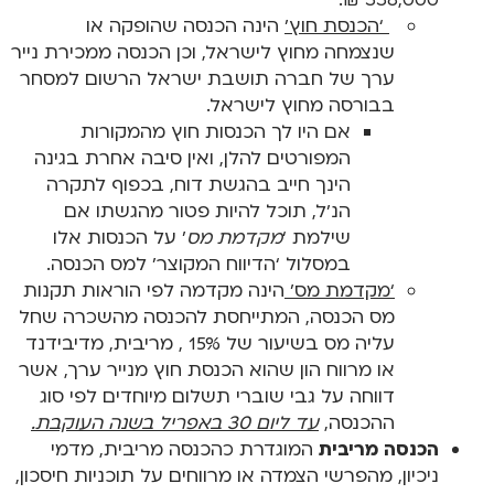
‘הכנסת חוץ’
הינה הכנסה שהופקה או
שנצמחה מחוץ לישראל, וכן הכנסה ממכירת נייר
ערך של חברה תושבת ישראל הרשום למסחר
בבורסה מחוץ לישראל.
אם היו לך הכנסות חוץ מהמקורות
המפורטים להלן, ואין סיבה אחרת בגינה
הינך חייב בהגשת דוח, בכפוף לתקרה
הנ’ל, תוכל להיות פטור מהגשתו אם
שילמת ‘
מקדמת מס
’ על הכנסות אלו
במסלול ‘הדיווח המקוצר’ למס הכנסה.
‘מקדמת מס’
הינה מקדמה לפי הוראות תקנות
מס הכנסה, המתייחסת להכנסה מהשכרה שחל
עליה מס בשיעור של 15% , מריבית, מדיבידנד
או מרווח הון שהוא הכנסת חוץ מנייר ערך, אשר
דווחה על גבי שוברי תשלום מיוחדים לפי סוג
ההכנסה,
עד ליום 30 באפריל בשנה העוקבת.
הכנסה מריבית
המוגדרת כהכנסה מריבית, מדמי
ניכיון, מהפרשי הצמדה או מרווחים על תוכניות חיסכון,