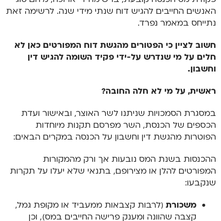
האנשים החייבים להגיש דוח שנתי מידי שנה. לרשימה זאת
נתייחס במאמר נפרד.
חשוב לציין כי הפטורים מהגשת דוח המפורטים כאן לא
חלים על מי שנדרש על-ידי פקיד השומה להגיש דין
וחשבון.
ראשית, על מי לא חלה החובה?
במסגרת הסמכויות שניתנו לשר האוצר, ובאישור ועדת
הכספים של הכנסת, השר מפרסם תקנות מיוחדות
הפוטרות מהגשת דין וחשבון על הכנסה במקרים הבאים:
ההכנסות בשנת המס נובעות אך ורק מהמקורות
המפורטים להלן או מצירופם, בתנאי שלא יעלו על תקרות
שנקבעו:
משכורת
(לרבות קצבאות ממעביד או מקופת גמל,
קצבה שהוונה ומענק פרישה החייבים במס), וכן