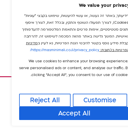
We value your privac
שליחה
ידיעתך, באתר זה נעשה, או עשוי להיעשות, שימוש בקבצי "עוגיות"
(Cookies), לצורך תפעולו השוטף והתקין, ובכלל זאת, לצורך איסוף
תונים סטטיסטיים, אימות פרטים והתאמת הפלטפורמה להעדפותיך
מאמרים נוספים:
אישיות. המשך גלישה באתר מהווה הסכמה לשימוש זה. להרחבה
הקודם
הבא
קבלת מידע נוסף בקשר להיבטי הגנת הפרטיות, נא לעיין ב
מדיניות
פרטיות בכתובת:
https://masminimali.co.il/privacy_policy/
We use cookies to enhance your browsing experience
serve personalised ads or content, and analyse our traffic. B
clicking "Accept All", you consent to our use of cookies
whatsa
info@masminimali.co.il
המלאכה
פייסבוק
19,
Reject All
Customise
בנימינה
Accept All