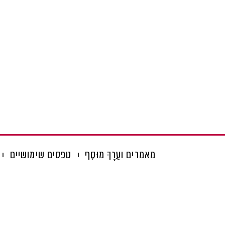
מאמרים ועֵרֶךְ מוּסָף
טפסים שימושיים