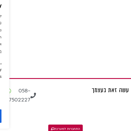
y
ל
נ
ה
ו
ה
,
.
y
.
עשה זאת בעצמך
pp
058-
7502227
התחברות למערכת