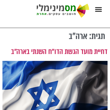
השירותים שלנו:
מחשבונים וכלים
טפסים שימושיים
מאמרים ועֵרֶךְ מוּסָף
תגית:
ארה"ב
דחיית מועד הגשת הדו"ח השנתי בארה"ב