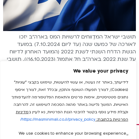
תושבי ישראל המדַווחים לרשויות המס בארה"ב יִזכו
לאורכה של כמעט שנה (עד ליום 7.10.2024) במועד
הגשת הדו"ח השנתי לשנת 2022 (המועד האחרון לדיווח
על שנת 2022 בארה"ב חל אתמול (16.10.2023)). תושבי
ישראל המדווחים לרשויות המס בארה"ב יזכו לאורכה של
We value your privacy
כמעט שנה (עד ה-7 באוקטובר 2024) במועד הגשת
הדו"ח השנתי לשנת 2022. האורכה ניתנה על ידי שרת
לידיעתך, באתר זה נעשה, או עשוי להיעשות, שימוש בקבצי "עוגיות"
האוצר […]
(Cookies), לצורך תפעולו השוטף והתקין, ובכלל זאת, לצורך איסוף
נתונים סטטיסטיים, אימות פרטים והתאמת הפלטפורמה להעדפותיך
האישיות. המשך גלישה באתר מהווה הסכמה לשימוש זה. להרחבה
וקבלת מידע נוסף בקשר להיבטי הגנת הפרטיות, נא לעיין ב
מדיניות
הפרטיות בכתובת:
https://masminimali.co.il/privacy_policy/
We use cookies to enhance your browsing experience,
.