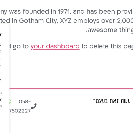
 was founded in 1971, and has been provid
ated in Gotham City, XYZ employs over 2,000
awesome thing
y
ל
ould go to
your dashboard
to delete this p
נ
ה
ו
ה
,
.
עשה זאת בעצמך
y
pp
058-
.
7502227