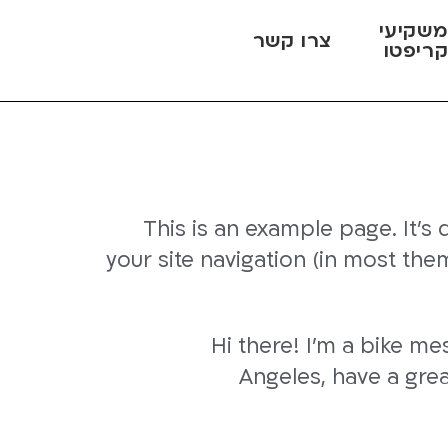
שקיעי
צרו קשר
ריפטו
This is an example page. It's 
your site navigation (in most th
Hi there! I'm a bike mes
Angeles, have a grea