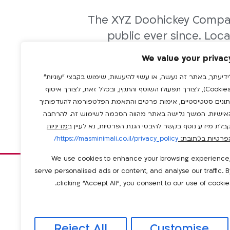
The XYZ Doohickey Company
public ever since. Loc
We value your privac
ידיעתך, באתר זה נעשה, או עשוי להיעשות, שימוש בקבצי "עוגיות"
As a new WordPress user, you sh
(Cookies), לצורך תפעולו השוטף והתקין, ובכלל זאת, לצורך איסוף
תונים סטטיסטיים, אימות פרטים והתאמת הפלטפורמה להעדפותיך
אישיות. המשך גלישה באתר מהווה הסכמה לשימוש זה. להרחבה
קבלת מידע נוסף בקשר להיבטי הגנת הפרטיות, נא לעיין ב
מדיניות
פרטיות בכתובת:
https://masminimali.co.il/privacy_policy/
We use cookies to enhance your browsing experience
serve personalised ads or content, and analyse our traffic. B
whatsa
info@masminimali.co.il
המלאכה
פייסבוק
clicking "Accept All", you consent to our use of cookies
19,
בנימינה
Reject All
Customise