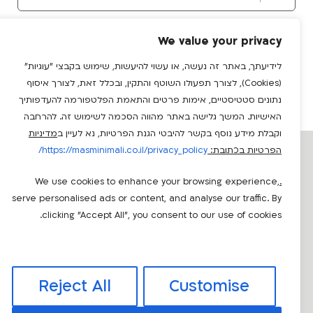
שליחה
We value your privacy
לידיעתך, באתר זה נעשה, או עשוי להיעשות, שימוש בקבצי "עוגיות"
(Cookies), לצורך תפעולו השוטף והתקין, ובכלל זאת, לצורך איסוף
נתונים סטטיסטיים, אימות פרטים והתאמת הפלטפורמה להעדפותיך
האישיות. המשך גלישה באתר מהווה הסכמה לשימוש זה. להרחבה
וקבלת מידע נוסף בקשר להיבטי הגנת הפרטיות, נא לעיין ב
מדיניות
מאמרים אחרונים
הפרטיות בכתובת:
https://masminimali.co.il/privacy_policy/
We use cookies to enhance your browsing experience,
.
serve personalised ads or content, and analyse our traffic. By
clicking "Accept All", you consent to our use of cookies.
Reject All
Customise
מיוני 2026 – כל חשבונית מעל 5,000 ש"ח חייבת
טיו
במספר הקצאה