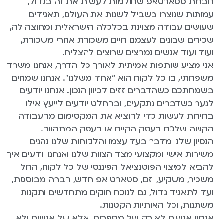
חברות סטארטאפ שחולמות לעשות את זה בגדול,
עמותות שנוצרו בשביל לשנות את העולם, תאגידים
שעושים עבודה מצוינת בכלכלה הישראלית ומחוצה לה,
שכירים שבונים לעצמם חיים משכורת אחרי משכורת,
ועוד ועוד אנשים נמרצים שרוצים להצליח.
אני מציע שותפות אמיתית לאורך כל הדרך, אנחנו משרד
משפחתי, בו כל לקוח הוא “אחד משלנו”. אנחנו שמחים
בשמחתכם כשהדברים זזים לכיוון הנכון. אנחנו יודעים
לנער כשדברים נתקעים, ובהחלט יודעים לייעץ אילו
בחירות לעשות כדי להוציא את המקסימום מהעבודה
הקשה שלכם בעסק הקיים או בעסק המתהווה.
הנסיון שלנו מדבר בעד עצמו והלקוחות שלנו נהנים
משירות אישי ומקצועי מצד הצוות שלנו ואנחנו יודעים איך
להביא למיצוי הפוטנציאל הפיננסי של כל לקוח, החל
משכיר, משקיע, יזם, סטארט אפ חדש, חברה מבוססת,
ועד לתאגיד גדול, גם לנוכח חוקים מתחדשים ותקנות
משתנות, וכל האותיות הקטנות.
אנחנו אנשים לא רק של מספרים, אלא של אנשים ולא