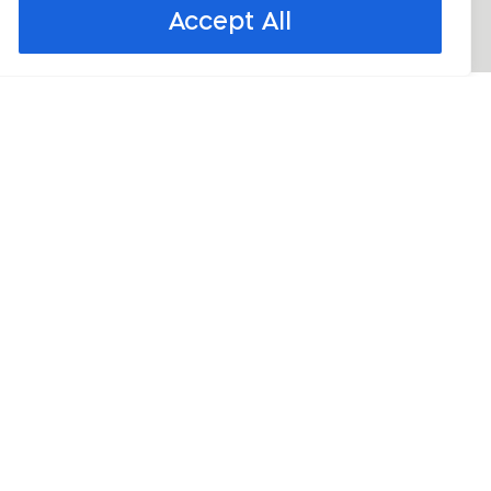
Accept All
החל מ-1 ביוני 2026 חובת קבלת מספר הקצאה מרשות המיסים ...
המלאכה
058-
whatsapp
19,
פייסבוק
info@masminimali.co.il
7502227
בנימינה
התחברות למערכת
© All rights reserved