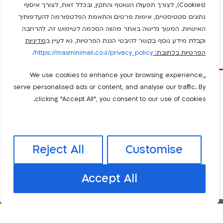
(Cookies), לצורך תפעולו השוטף והתקין, ובכלל זאת, לצורך איסוף
נתונים סטטיסטיים, אימות פרטים והתאמת הפלטפורמה להעדפותיך
האישיות. המשך גלישה באתר מהווה הסכמה לשימוש זה. להרחבה
וקבלת מידע נוסף בקשר להיבטי הגנת הפרטיות, נא לעיין ב
מדיניות
הפרטיות בכתובת:
https://masminimali.co.il/privacy_policy/
We use cookies to enhance your browsing experience,
.
serve personalised ads or content, and analyse our traffic. By
clicking "Accept All", you consent to our use of cookies.
המלאכה
058-
whatsapp
19,
פייסבוק
info@masminimali.co.il
7502227
בנימינה
Reject All
Customise
התחברות למערכת
Accept All
© All rights reserved