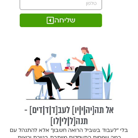
שליחה
אל תה[יה|י|יו] לעב[ד|ד|דים] -
תנה[ל|לי|לו]
בלי "לעבוד בשביל הרואה חשבון" אלא להתנהל עם
כמה שפחות התעסקות מיותרת בניירת וריצות