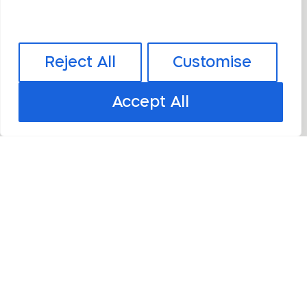
Reject All
Customise
Accept All
מאיה רימר, עיתונאית ומנחת קבוצות
אני אישה חכמה ועצמאית, אבל תחושת חוסר האונים אל מול רשויות
המיסוי וניהול חשבונותיי באופן
3
2
1
הצהרת הון
איך לשלם
הגשת דו"ח